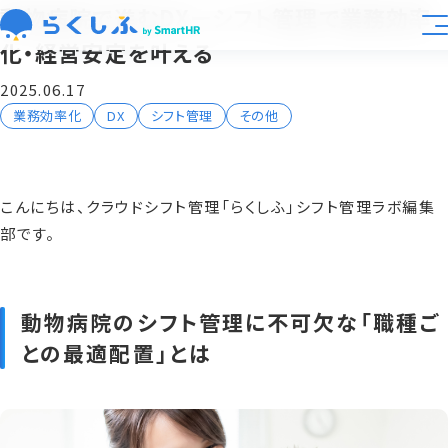
動物病院で進むDXーシフト管理で業務効率
化・経営安定を叶える
業種別活用
2025.06.17
業務効率化
DX
シフト管理
その他
大規模展開向け
機能
こんにちは、クラウドシフト管理「らくしふ」シフト管理ラボ編集
部です。
料金
導入事例
動物病院のシフト管理に不可欠な「職種ご
との最適配置」とは
資料ライブラリ
運営会社
らくしふラボ
お知らせ