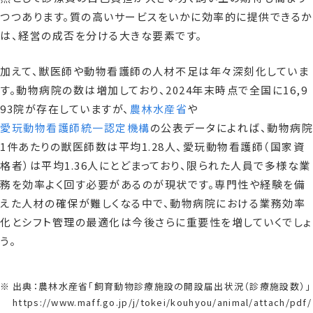
つつあります。質の高いサービスをいかに効率的に提供できるか
は、経営の成否を分ける大きな要素です。
加えて、獣医師や動物看護師の人材不足は年々深刻化していま
す。動物病院の数は増加しており、2024年末時点で全国に16,9
93院が存在していますが、
農林水産省
や
愛玩動物看護師統一認定機構
の公表データによれば、動物病院
1件あたりの獣医師数は平均1.28人、愛玩動物看護師（国家資
格者）は平均1.36人にとどまっており、限られた人員で多様な業
務を効率よく回す必要があるのが現状です。専門性や経験を備
えた人材の確保が難しくなる中で、動物病院における業務効率
化とシフト管理の最適化は今後さらに重要性を増していくでしょ
う。
出典：農林水産省「飼育動物診療施設の開設届出状況（診療施設数）」
https://www.maff.go.jp/j/tokei/kouhyou/animal/attach/pdf/