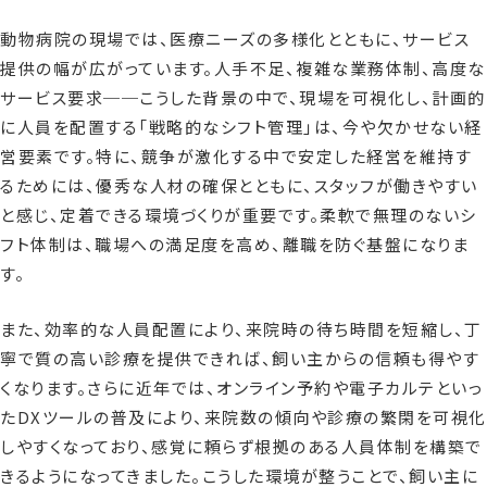
動物病院の現場では、医療ニーズの多様化とともに、サービス
提供の幅が広がっています。人手不足、複雑な業務体制、高度な
サービス要求──こうした背景の中で、現場を可視化し、計画的
に人員を配置する「戦略的なシフト管理」は、今や欠かせない経
営要素です。特に、競争が激化する中で安定した経営を維持す
るためには、優秀な人材の確保とともに、スタッフが働きやすい
と感じ、定着できる環境づくりが重要です。柔軟で無理のないシ
フト体制は、職場への満足度を高め、離職を防ぐ基盤になりま
す。
また、効率的な人員配置により、来院時の待ち時間を短縮し、丁
寧で質の高い診療を提供できれば、飼い主からの信頼も得やす
くなります。さらに近年では、オンライン予約や電子カルテといっ
たDXツールの普及により、来院数の傾向や診療の繁閑を可視化
しやすくなっており、感覚に頼らず根拠のある人員体制を構築で
きるようになってきました。こうした環境が整うことで、飼い主に