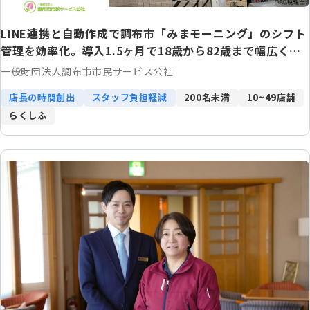
LINE連携と自動作成で調布市「みまモーニング」のシフト
管理を効率化。導入1.5ヶ月で18歳から82歳まで幅広く定
着！
一般財団法人調布市市民サービス公社
店長の時間創出
スタッフ負担軽減
200名未満
10~49店舗
らくしふ