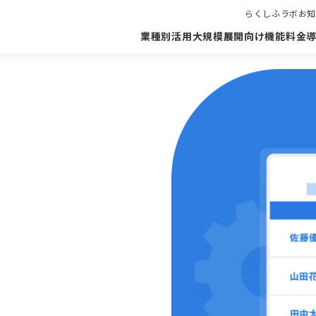
らくしふラボ
お知
業種別活用
大規模展開向け
機能
料金
成