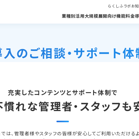
らくしふラボ
お知
業種別活用
大規模展開向け
機能
料金
導入のご相談
・サポート体
充実したコンテンツとサポート体制で
不慣れな管理者・
スタッフも
ふ」では、管理者様やスタッフの皆様が安心してご利用いただけるよ