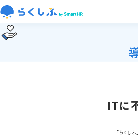
ITに
「らくし