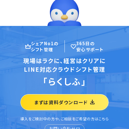
シェアNo1の
365日の
シフト管理
安心サポート
現場はラクに、経営はクリアに
LINE対応クラウドシフト管理
「らくしふ」
まずは資料ダウンロード
導入をご検討中の方や、ご相談をご希望の方はこちら
お問い合わせ