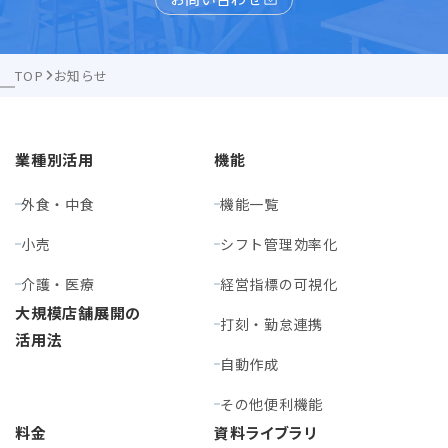
TOP
お知らせ
業種別活用
機能
外食・中食
機能一覧
小売
シフト管理効率化
介護・医療
経営指標の可視化
大規模店舗展開の
打刻・勤怠連携
活用法
自動作成
その他便利機能
料金
資料ライブラリ