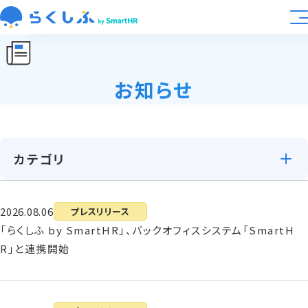
業種別活用
お知らせ
大規模展開向け
機能
カテゴリ
料金
2026.08.06
プレスリリース
導入事例
「らくしふ by SmartHR」、バックオフィスシステム「SmartH
R」と連携開始
資料ライブラリ
運営会社
らくしふラボ
お知らせ