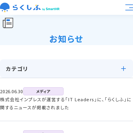
業種別活用
お知らせ
大規模展開向け
機能
カテゴリ
料金
2026.06.30
メディア
導入事例
株式会社インプレスが運営する「IT Leaders」に、「らくしふ」に
関するニュースが掲載されました
資料ライブラリ
運営会社
らくしふラボ
お知らせ