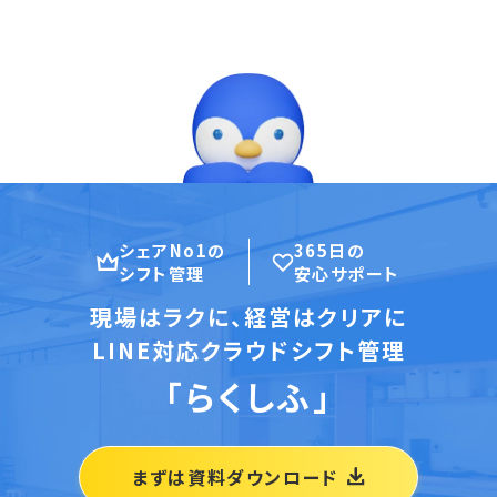
シェアNo1の
365日の
シフト管理
安心サポート
現場はラクに、経営はクリアに
LINE対応クラウドシフト管理
「らくしふ」
まずは資料ダウンロード