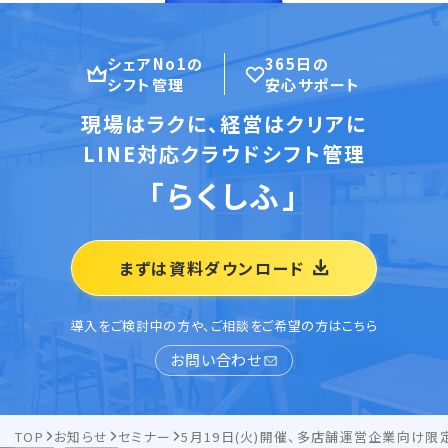
シェアNo1の
365日の
シフト管理
安心サポート
現場はラクに、経営はクリアに
LINE対応クラウドシフト管理
「らくしふ」
まずは資料ダウンロード
導入をご検討中の方や、ご相談をご希望の方はこちら
お問い合わせ
TOP
お知らせ
セミナー
5月19日(火)開催、多店舗運営企業向け