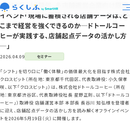
5月19日(火)開催、多店舗運営企業向け限定
イベント「現場に蓄積される店舗データは、ど
業種別活用
こまで経営を強くできるのか─ドトールコー
ヒーが実践する、店舗起点データの活かし方
大規模展開向け
─」
機能
2026.04.09
セミナー
「シフト」を切り口に「働く体験」の価値最大化を目指す株式会社
料金
クロスビット（所在地：東京都千代田区、代表取締役：小久保孝
咲、以下「クロスビット」）は、株式会社ドトールコーヒー（所在
導入事例
地：東京都渋谷区、代表取締役社長 星野正則、以下「ドトールコ
ーヒー」）取締役 店舗運営本部 本部長 長谷川 知弘様を登壇者
資料ライブラリ
に迎え、店舗起点データの活かし方を読み解くオフラインイベン
トを2026年5月19日（火）に開催します。
運営会社
らくしふラボ
お知らせ