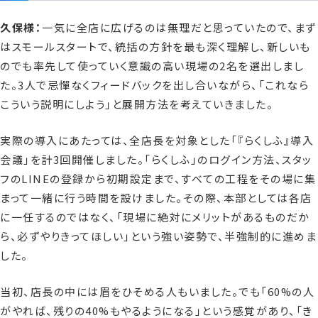
久保様：
一気に全店に広げるのは無理だと思っていたので、まず
はスモールスタートで、統括の方針を最も深く理解し、新しいも
のでも率先して使っていく意識の高い現場の2名を選出しまし
た。3人で忌憚なくフィードバックを出し合いながら、「これなら
こういう説明にしよう」と展開方法を考えていきました。
実際の導入にあたっては、全店長を対象とした「『らくしふ』導入
会議」を計3回開催しました。「らくしふ」のログイン方法、スタッ
フのLINEの登録から初期設定まで、すべての工程をその場に集
まって一緒に行う時間を設けました。その際、本部としては各店
に一任するのではなく、「現場に絶対にメリットがあるものだか
ら、必ずやりきってほしい」という強い姿勢で、半強制的に進めま
した。
当初、店長の中には眉をひそめる人もいました。でも「60%の人
がやれば、残りの40%もやるようになる」という感覚があり、「き