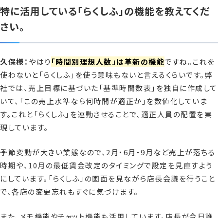
特に活用している「らくしふ」の機能を教えてくだ
さい。
久保様：
やはり
「時間別理想人数」は革新の機能
ですね。これを
使わないと「らくしふ」を使う意味もないと言えるくらいです。弊
社では、売上目標に基づいた「基準時間数表」を独自に作成して
いて、「この売上水準なら何時間が適正か」を数値化していま
す。これと「らくしふ」を連動させることで、適正人員の配置を実
現しています。
季節変動が大きい業態なので、2月・6月・9月など売上が落ちる
時期や、10月の最低賃金改定のタイミングで設定を見直すよう
にしています。「らくしふ」の画面を見ながら店長会議を行うこと
で、各店の変更忘れもすぐに気づけます。
また、メモ機能やチャット機能も活用しています。店長が今日誰