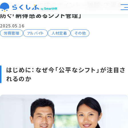
公平なシフト作成のポイントー離職・不満を
防ぐ「納得感あるシフト管理」
業種別活用
2025.05.16
労務管理
アルバイト
人材定着
その他
大規模展開向け
機能
はじめに：なぜ今「公平なシフト」が注目さ
料金
れるのか
導入事例
資料ライブラリ
運営会社
らくしふラボ
お知らせ