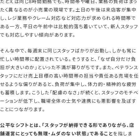
たとえば同じ8時間勤務でも、時間帯や曜日、業務の負荷はまっ
たく異なるのが小売業の現場です。土日の午後は来店客が集中
し、レジ業務やクレーム対応など対応力が求められる時間帯で
ある一方、平日の午前中は比較的落ち着いていて、新人スタッフ
でも対応しやすい傾向があります。
そんな中で、毎週末に同じスタッフばかりが出勤し、しかも常に
忙しい時間帯に配置されている。そうすると、「なぜ自分だけ負
担が大きいのか」といった不満が募りがちです。また、ベテランス
タッフにだけ売上目標の高い時間帯の担当や責任ある売場を任
せるような偏りがあると、負荷が集中し、体力的・精神的な疲労
も蓄積します。こうした「配慮のなさ」が続くと、スタッフのモチベ
ーションが低下し、職場全体の士気や連携にも悪影響を及ぼす
ことにつながります。
公平なシフトとは、「スタッフが納得できる形でありながら、店
舗運営にとっても無理・ムダのない状態」であること
を指しま