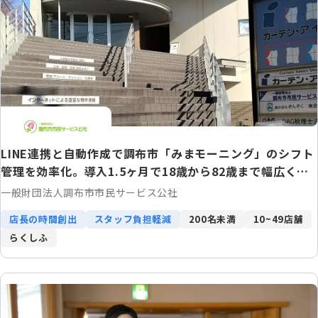
LINE連携と自動作成で調布市「みまモーニング」のシフト
管理を効率化。導入1.5ヶ月で18歳から82歳まで幅広く定
着！
一般財団法人調布市市民サービス公社
店長の時間創出
スタッフ負担軽減
200名未満
10~49店舗
らくしふ