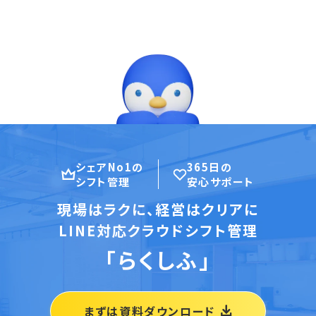
シェアNo1の
365日の
シフト管理
安心サポート
現場はラクに、経営はクリアに
LINE対応クラウドシフト管理
「らくしふ」
まずは資料ダウンロード