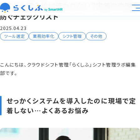
システム導入後に使われない？定着の失敗を
防ぐチェックリスト
業種別活用
2025.04.23
ツール選定
業務効率化
シフト管理
その他
大規模展開向け
機能
こんにちは、クラウドシフト管理「らくしふ」シフト管理ラボ編集
部です。
料金
導入事例
せっかくシステムを導入したのに現場で定
着しない…よくあるお悩み
資料ライブラリ
運営会社
らくしふラボ
お知らせ