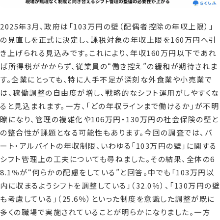
2025年3月、政府は「103万円の壁（配偶者控除の年収上限）」
の見直しを正式に決定し、課税対象の年収上限を160万円へ引
き上げられる見込みです。これにより、年収160万円以下であれ
ば所得税がかからず、従業員の“働き控え”の緩和が期待されま
す。企業にとっても、特に人手不足が深刻な外食業や小売業で
は、稼働調整の自由度が増し、戦略的なシフト運用がしやすくな
ると見込まれます。一方、「どの年収ラインまで働けるか」が不明
瞭になり、管理の複雑化や106万円・130万円の社会保険の壁と
の整合性が課題となる可能性もあります。今回の調査では、パ
ート・アルバイトの年収制限、いわゆる「103万円の壁」に関する
シフト管理上の工夫についても尋ねました。その結果、全体の6
8.1％が“何らかの配慮をしている”と回答。中でも「103万円以
内に収まるようシフトを調整している」（32.0％）、「130万円の壁
も考慮している」（25.6％）といった制度を意識した調整が既に
多くの職場で実施されていることが明らかになりました。一方