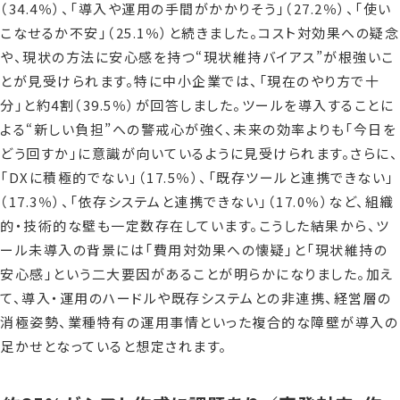
（34.4％）、「導入や運用の手間がかかりそう」（27.2％）、「使い
こなせるか不安」（25.1％）と続きました。コスト対効果への疑念
や、現状の方法に安心感を持つ“現状維持バイアス”が根強いこ
とが見受けられます。特に中小企業では、「現在のやり方で十
分」と約4割（39.5％）が回答しました。ツールを導入することに
よる“新しい負担”への警戒心が強く、未来の効率よりも「今日を
どう回すか」に意識が向いているように見受けられます。さらに、
「DXに積極的でない」（17.5％）、「既存ツールと連携できない」
（17.3％）、「依存システムと連携できない」（17.0％）など、組織
的・技術的な壁も一定数存在しています。こうした結果から、ツ
ール未導入の背景には「費用対効果への懐疑」と「現状維持の
安心感」という二大要因があることが明らかになりました。加え
て、導入・運用のハードルや既存システムとの非連携、経営層の
消極姿勢、業種特有の運用事情といった複合的な障壁が導入の
足かせとなっていると想定されます。