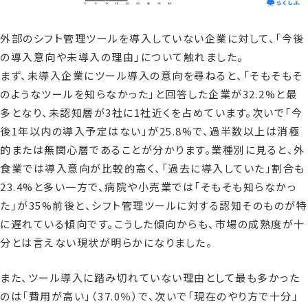
外部のシフト管理ツールを導入していない企業に対して、「今後
の導入意向や未導入の理由」について触れました。
まず、未導入企業にツール導入の意向を尋ねると、「そもそもそ
のようなツールを知らなかった」と回答した企業が32.2%と最
多となり、未認知層が3社に1社近くを占めています。次いで「今
後1年以内の導入予定はない」が25.8%で、過半数以上は消極
的または無関心層であることが分かります。業種別に見ると、外
食業では導入意向が比較的高く、「過去に導入していた」割合も
23.4%と多い一方で、病院や小売業では「そもそも知らなかっ
た」が35%前後と、シフト管理ツールに対する認知そのものが特
に遅れている傾向です。こうした傾向からも、市場の成熟度が十
分とは言えない現状が明らかになりました。
また、ツール導入に踏み切れていない理由として最も多かった
のは「費用が高い」（37.0％）で、次いで「現在のやり方で十分」