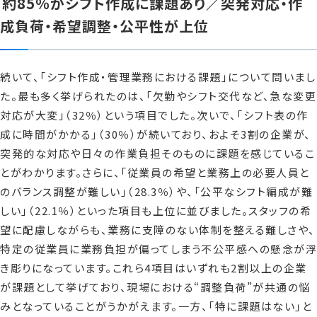
約85％がシフト作成に課題あり／突発対応・作
成負荷・希望調整・公平性が上位
続いて、「シフト作成・管理業務における課題」について問いまし
た。最も多く挙げられたのは、「欠勤やシフト交代など、急な変更
対応が大変」（32％）という項目でした。次いで、「シフト表の作
成に時間がかかる」（30％）が続いており、およそ3割の企業が、
突発的な対応や日々の作業負担そのものに課題を感じているこ
とがわかります。さらに、「従業員の希望と業務上の必要人員と
のバランス調整が難しい」（28.3％）や、「公平なシフト編成が難
しい」（22.1％）といった項目も上位に並びました。スタッフの希
望に配慮しながらも、業務に支障のない体制を整える難しさや、
特定の従業員に業務負担が偏ってしまう不公平感への懸念が浮
き彫りになっています。これら4項目はいずれも2割以上の企業
が課題として挙げており、現場における“調整負荷”が共通の悩
みとなっていることがうかがえます。一方、「特に課題はない」と