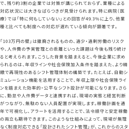
で、残り約3割の企業では対策が講じられておらず、業種による
対応状況には大きなばらつきが見受けられます。特に病院（医
療）では「特に何もしていない」との回答が49.3％に上り、他業
種と比べても制度への対応が遅れている傾向が顕著です。
「103万円の壁」は撤廃されるものの、過少・過剰労働のリスク
や、人件費の予実管理との乖離といった課題は今後も残り続け
ると考えられます。こうした背景を踏まえると、今後企業に求め
られるのは、年収ラインや社会保険加入条件を踏まえた、より精
緻で再現性のあるシフト管理体制の構築です。たとえば、自動シ
ミュレーション機能を活用することで、年収上限や社会保険ライ
ンを踏まえた効率的・公平なシフト設計が可能になります。さら
に、勤怠や人件費データと連携すれば、現場の実態と経営判断
がつながり、無駄のない人員配置が実現します。稼働計画を通
年で可視化し、アラートを活用することで、法令順守と安定稼働
の両立も期待できます｡このような仕組みによって、現場が無理
なく制度対応できる「設計されたシフト管理」が、これからのスタ