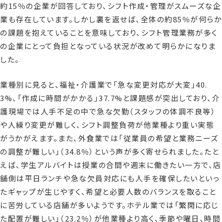
約15％の企業が回答しており、シフト作成・管理がスムーズな企
業も存在しています。しかし裏を返せば、全体の約85％が何らか
の課題を抱えていることを意味しており、シフト管理業務が多く
の企業にとって負担となっている状況が改めて明らかになりま
した。
業種別に見ると、福祉・介護業で「急な変更対応が大変」40.
3%、「作成に時間がかかる」37.7%と課題感が突出しており、介
護現場では人手不足の中で急な欠勤（スタッフの体調不良等）
や人繰り変更が難しく、シフト調整負荷が他業種より重い実態
がうかがえます。また、外食業では「従業員の希望と業務ニーズ
の調整が難しい」（34.8％）という声が多く寄せられました。たと
えば、学生アルバイトは授業の合間や週末に働きたい一方で、店
舗側は平日ランチや急な欠員対応にも人手を確保したいといっ
たギャップが生じやすく、希望と必要人数のバランスを取ること
に苦労している店舗が多いようです。ホテル業では「繁閑に応じ
た配置が難しい」（23.2％）が他業種より高く、季節や曜日、時間