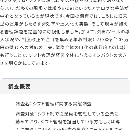
ョンを支える「シフト管理」は、その中核を担う業務でありなが
ら、いまだ多くの現場では紙やExcelといったアナログな手法が
中心となっているのが現状です。今回の調査では、こうした旧来
型の運用がもたらす非効率や属人化の実態、そして現場が抱え
る管理課題を定量的に可視化しました。加えて、外部ツールの導
入状況や、制度改正で注目を集める年収制限（いわゆる「103万
円の壁」）への対応の工夫、業務全体のIT化の進行度との比較
も行うことで、シフト管理が経営全体に与えるインパクトの大き
さを明らかにしています。
調査概要
調査名：シフト管理に関する実態調査
調査対象：シフト制で従業員を管理している企業に
勤めており、シフト管理を担当している方もしくは導
入に関与している20～65歳の男女（パート・アルバイ