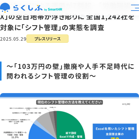
紙とExcelによる運用が7割超─「労働現場D
X」の空白地帯が浮き彫りに 全国1,242社を
業種別活用
対象に「シフト管理」の実態を調査
2025.05.29
プレスリリース
大規模展開向け
機能
〜「103万円の壁」撤廃や人手不足時代に
問われるシフト管理の役割〜
料金
導入事例
資料ライブラリ
運営会社
らくしふラボ
お知らせ