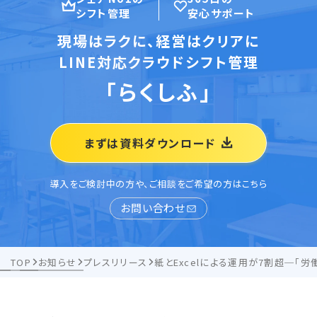
シフト管理
安心サポート
現場はラクに、経営はクリアに
LINE対応クラウドシフト管理
「らくしふ」
まずは資料ダウンロード
導入をご検討中の方や、ご相談をご希望の方はこちら
お問い合わせ
TOP
お知らせ
プレスリリース
紙とExcelによる運用が7割超─「