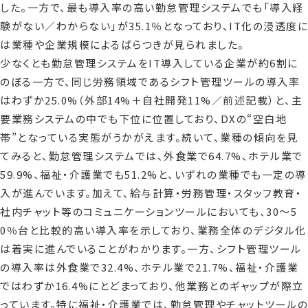
した。一方で、最も導入率の高い勤怠管理システムでも「導入経
験がない／わからない」が35.1％となっており、IT化の浸透度に
は業種や企業規模によるばらつきが見られました。
少なくとも勤怠管理システムをIT導入している企業が約6割に
のぼる一方で、同じ労務領域であるシフト管理ツールの導入率
はわずか25.0%（外部14%＋自社開発11%／前述記載）と、主
要業務システムの中でも下位に位置しており、DXの“空白地
帯”となっている実態がうかがえます。続いて、業種の傾向を見
てみると、勤怠管理システムでは、外食業で64.7%、ホテル業で
59.9%、福祉・介護業でも51.2%と、いずれの業種でも一定の導
入が進んでいます。加えて、給与計算・労務管理・スタッフ教育・
社内チャット等のコミュニケーションツールにおいても、30～5
0％台と比較的高い導入率を示しており、業務全体のデジタル化
は着実に進んでいることがわかります。一方、シフト管理ツール
の導入率は外食業で32.4%、ホテル業で21.7%、福祉・介護業
ではわずか16.4%にとどまっており、他業務とのギャップが際立
っています。特に福祉・介護業では、勤怠管理やチャットツールの