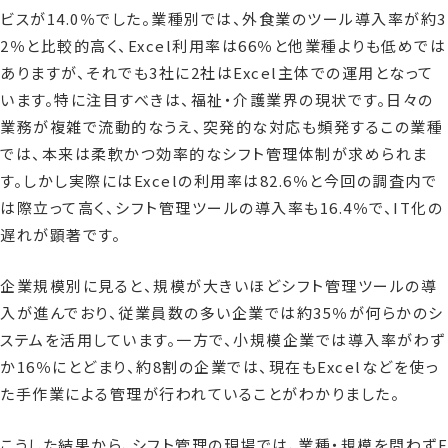
ビスが14.0％でした。業種別では、外食業のツール導入率が約3
2％と比較的高く、Excel利用率は66％と他業種よりも低めでは
ありますが、それでも3社に2社はExcel主体での運用となって
います。特に注目すべきは、福祉・介護業界の現状です。日々の
業務が複雑で流動的なうえ、突発的な対応も頻発するこの業種
では、本来は柔軟かつ効率的なシフト管理体制が求められま
す。しかし実際にはExcelの利用率は82.6％と今回の調査内で
は際立って高く、シフト管理ツールの導入率も16.4％で、IT化の
遅れが顕著です。
企業規模別に見ると、規模が大きいほどシフト管理ツールの導
入が進んでおり、従業員数の多い企業では約35％が何らかのシ
ステムを活用しています。一方で、小規模企業では導入率がわず
か16％にとどまり、約8割の企業では、現在もExcelなどを使っ
た手作業による管理が行われていることがわかりました。
こうした結果から、シフト管理の現場では、業種・規模を問わずE