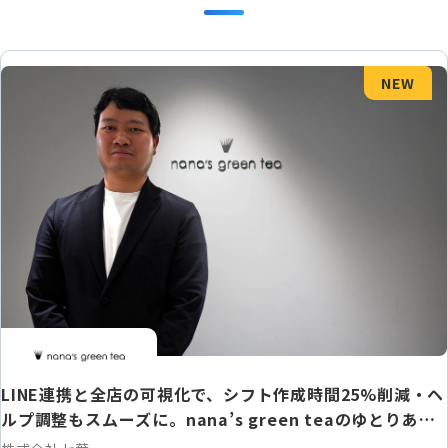
NEW
LINE連携と全店の可視化で、シフト作成時間25%削減・ヘ
ルプ調整もスムーズに。nana’s green teaのゆとりある
店舗運営