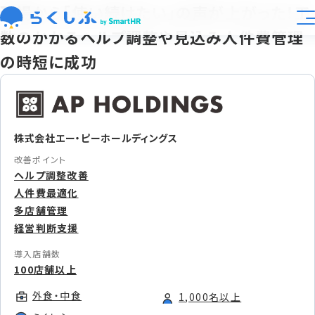
現場から「使い続けたい」の声が上がった！工
数のかかるヘルプ調整や見込み人件費管理
業種別活用
の時短に成功
大規模展開向け
機能
株式会社エー・ピーホールディングス
改善ポイント
ヘルプ調整改善
料金
人件費最適化
多店舗管理
導入事例
経営判断支援
導入店舗数
資料ライブラリ
100店舗以上
外食・中食
1,000名以上
運営会社
らくしふラボ
お知らせ